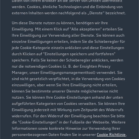
Daten von Ihrem Browser an die Server von Dritten übermittelt
werden. Cookies, ähnliche Technologien und die Einbindung von
externen Inhalten werden nachfolgend als „Dienste“ bezeichnet.
Um diese Dienste nutzen zu können, benötigen wir Ihre
Einwilligung. Mit einem Klick auf "Alle akzeptieren" erteilen Sie
Ihre Einwilligung zur Verwendung aller Dienste. Sie können auch
einzelne Einwilligungen erteilen, indem Sie die Schieberegler für
jede Cookie-Kategorie einzeln anklicken und diese Einstellungen
durch Klicken auf "Einstellungen speichern und fortfahren"
speichern. Falls Sie keinen der Schieberegler anklicken, werden
nur die notwendigen Cookies (z. B. der Ensighten Privacy
Zur Reparatur
Manager, unser Einwilligungsmanagementtool) verwendet. Sie
sind nicht gesetzlich verpflichtet, in die Verwendung von Cookies
einzuwilligen, aber wenn Sie Ihre Einwilligung nicht erteilen,
können Sie bestimmte unserer Dienste möglicherweise nicht
nutzen. Sie können Ihre Cookie-Einstellungen anhand der unten
aufgeführten Kategorien von Cookies verwalten. Sie können Ihre
Einwilligung jederzeit mit Wirkung zum Zeitpunkt des Widerrufs
widerrufen. Für den Widerruf der Einwilligung beachten Sie bitte
die "Cookie-Einstellungen" in der Fußzeile der Webseite. Weitere
Informationen sowie konkrete Hinweise zur Verwendung Ihrer
personenbezogenen Daten finden Sie in unserer
Cookie Richtlinie
,