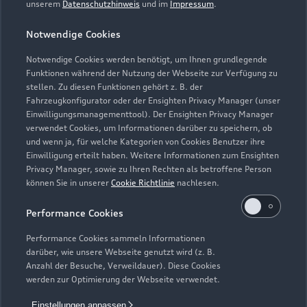
unserem
Datenschutzhinweis
und im
Impressum
.
Notwendige Cookies
Notwendige Cookies werden benötigt, um Ihnen grundlegende
Zur Inspektion
Funktionen während der Nutzung der Webseite zur Verfügung zu
stellen. Zu diesen Funktionen gehört z. B. der
Fahrzeugkonfigurator oder der Ensighten Privacy Manager (unser
Einwilligungsmanagementtool). Der Ensighten Privacy Manager
Zurück nach oben
verwendet Cookies, um Informationen darüber zu speichern, ob
und wenn ja, für welche Kategorien von Cookies Benutzer ihre
Einwilligung erteilt haben. Weitere Informationen zum Ensighten
Modelle
Privacy Manager, sowie zu Ihren Rechten als betroffene Person
können Sie in unserer
Cookie Richtlinie
nachlesen.
Kaufen & leasen
Alle Modelle
Performance Cookies
Modelle vergleichen
Service & Zubehör
Performance Cookies sammeln Informationen
Neuwagensuche
darüber, wie unsere Webseite genutzt wird (z. B.
Elektromodelle
Anzahl der Besuche, Verweildauer). Diese Cookies
Gebrauchtwagensuche
Support
werden zur Optimierung der Webseite verwendet.
Saisonale Angebote
Plug-in-Hybride
Gebrauchtwagen
Einstellungen anpassen