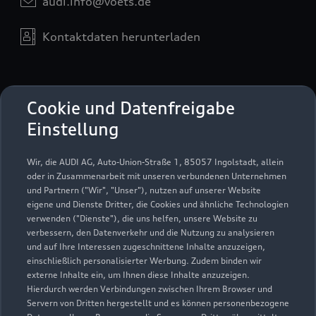
audi.info@voets.de
Kontaktdaten herunterladen
Öffnungszeiten
Cookie und Datenfreigabe
Einstellung
Verkauf
Wir, die AUDI AG, Auto-Union-Straße 1, 85057 Ingolstadt, allein
Geschlossen
,
öffnet am
Freitag 08:00
oder in Zusammenarbeit mit unseren verbundenen Unternehmen
und Partnern ("Wir", "Unser"), nutzen auf unserer Website
eigene und Dienste Dritter, die Cookies und ähnliche Technologien
Service
verwenden ("Dienste"), die uns helfen, unsere Website zu
Geschlossen
,
öffnet am
Freitag 06:30
verbessern, den Datenverkehr und die Nutzung zu analysieren
und auf Ihre Interessen zugeschnittene Inhalte anzuzeigen,
einschließlich personalisierter Werbung. Zudem binden wir
externe Inhalte ein, um Ihnen diese Inhalte anzuzeigen.
Hierdurch werden Verbindungen zwischen Ihrem Browser und
Servern von Dritten hergestellt und es können personenbezogene