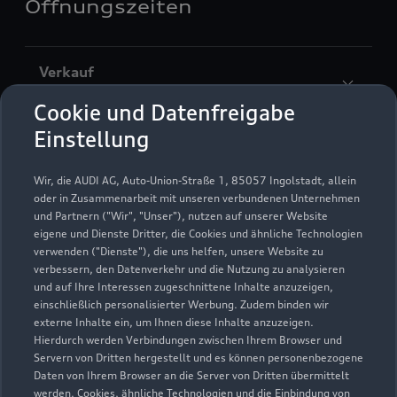
Öffnungszeiten
Verkauf
Geschlossen
,
öffnet am
Montag 08:00
Cookie und Datenfreigabe
Einstellung
Service
Geschlossen
,
öffnet am
Montag 06:30
Wir, die AUDI AG, Auto-Union-Straße 1, 85057 Ingolstadt, allein
oder in Zusammenarbeit mit unseren verbundenen Unternehmen
und Partnern ("Wir", "Unser"), nutzen auf unserer Website
eigene und Dienste Dritter, die Cookies und ähnliche Technologien
verwenden ("Dienste"), die uns helfen, unsere Website zu
verbessern, den Datenverkehr und die Nutzung zu analysieren
und auf Ihre Interessen zugeschnittene Inhalte anzuzeigen,
einschließlich personalisierter Werbung. Zudem binden wir
externe Inhalte ein, um Ihnen diese Inhalte anzuzeigen.
Hierdurch werden Verbindungen zwischen Ihrem Browser und
Servern von Dritten hergestellt und es können personenbezogene
Daten von Ihrem Browser an die Server von Dritten übermittelt
werden. Cookies, ähnliche Technologien und die Einbindung von