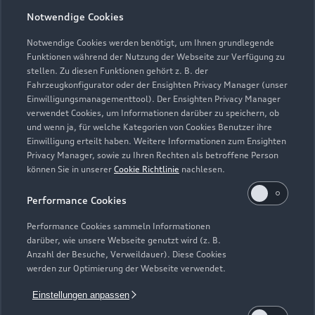
Notwendige Cookies
Zurück nach oben
Notwendige Cookies werden benötigt, um Ihnen grundlegende
Funktionen während der Nutzung der Webseite zur Verfügung zu
Modelle
stellen. Zu diesen Funktionen gehört z. B. der
Fahrzeugkonfigurator oder der Ensighten Privacy Manager (unser
Einwilligungsmanagementtool). Der Ensighten Privacy Manager
Kaufen & leasen
Alle Modelle
verwendet Cookies, um Informationen darüber zu speichern, ob
und wenn ja, für welche Kategorien von Cookies Benutzer ihre
Modelle vergleichen
Einwilligung erteilt haben. Weitere Informationen zum Ensighten
Service & Zubehör
Neuwagensuche
Privacy Manager, sowie zu Ihren Rechten als betroffene Person
Elektromodelle
können Sie in unserer
Cookie Richtlinie
nachlesen.
Gebrauchtwagensuche
Support
Saisonale Angebote
Plug-in-Hybride
Performance Cookies
Gebrauchtwagen
Audi Services
Über Audi
Performance Cookies sammeln Informationen
Kundenservice
Finanzierung
darüber, wie unsere Webseite genutzt wird (z. B.
Garantie
Anzahl der Besuche, Verweildauer). Diese Cookies
Händlersuche
Aktionen & Angebote
werden zur Optimierung der Webseite verwendet.
Unternehmen
Audi digital services
Audi Code
Geschäftskunden
Einstellungen anpassen
Karriere
myAudi