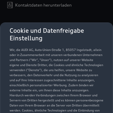
Kontaktdaten herunterladen
Öffnungszeiten
Cookie und Datenfreigabe
Einstellung
Verkauf
Wir, die AUDI AG, Auto-Union-Straße 1, 85057 Ingolstadt, allein
Geschlossen
,
öffnet am
Montag 08:00
oder in Zusammenarbeit mit unseren verbundenen Unternehmen
und Partnern ("Wir", "Unser"), nutzen auf unserer Website
eigene und Dienste Dritter, die Cookies und ähnliche Technologien
Service
verwenden ("Dienste"), die uns helfen, unsere Website zu
Geschlossen
,
öffnet am
Montag 06:30
verbessern, den Datenverkehr und die Nutzung zu analysieren
und auf Ihre Interessen zugeschnittene Inhalte anzuzeigen,
einschließlich personalisierter Werbung. Zudem binden wir
externe Inhalte ein, um Ihnen diese Inhalte anzuzeigen.
Hierdurch werden Verbindungen zwischen Ihrem Browser und
Servern von Dritten hergestellt und es können personenbezogene
Daten von Ihrem Browser an die Server von Dritten übermittelt
werden. Cookies, ähnliche Technologien und die Einbindung von