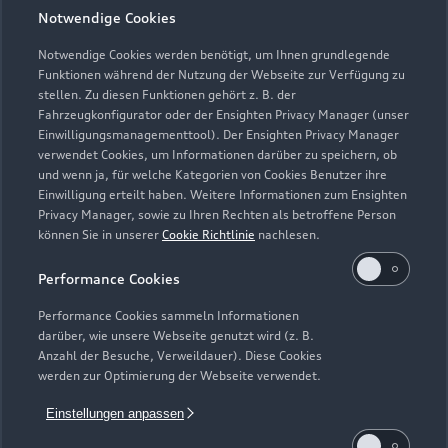
Notwendige Cookies
Notwendige Cookies werden benötigt, um Ihnen grundlegende
Zur Reparatur
Funktionen während der Nutzung der Webseite zur Verfügung zu
stellen. Zu diesen Funktionen gehört z. B. der
Fahrzeugkonfigurator oder der Ensighten Privacy Manager (unser
Einwilligungsmanagementtool). Der Ensighten Privacy Manager
Zurück nach oben
verwendet Cookies, um Informationen darüber zu speichern, ob
und wenn ja, für welche Kategorien von Cookies Benutzer ihre
Einwilligung erteilt haben. Weitere Informationen zum Ensighten
Modelle
Privacy Manager, sowie zu Ihren Rechten als betroffene Person
können Sie in unserer
Cookie Richtlinie
nachlesen.
Kaufen & leasen
Alle Modelle
Performance Cookies
Modelle vergleichen
Service & Zubehör
Performance Cookies sammeln Informationen
Neuwagensuche
darüber, wie unsere Webseite genutzt wird (z. B.
Elektromodelle
Anzahl der Besuche, Verweildauer). Diese Cookies
Gebrauchtwagensuche
Support
werden zur Optimierung der Webseite verwendet.
Saisonale Angebote
Plug-in-Hybride
Gebrauchtwagen
Einstellungen anpassen
Audi Services
Über Audi
Kundenservice
Finanzierung